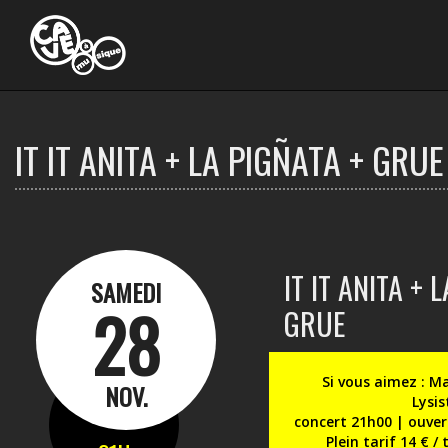
Ouvrir
le
menu
IT IT ANITA + LA PIGÑATA + GRUE
IT IT ANITA + 
SAMEDI
28
GRUE
Si vous aimez : Ma
NOV.
Lysis
concert 21h00 | ouver
Plein tarif 14 € /