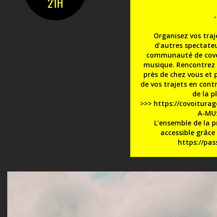
21H
-
Organisez vos traj
d'autres spectateu
communauté de covoi
musique. Rencontrez l
près de chez vous et 
de vos trajets en cont
de la p
>>>
https://covoiturag
A-MU
L’ensemble de la 
accessible grâce 
https://pass