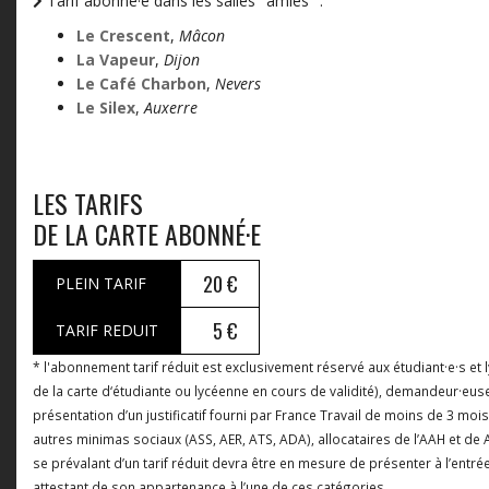
Tarif abonné·e dans les salles "amies" :
Le Crescent
,
Mâcon
La Vapeur
,
Dijon
Le Café Charbon
,
Nevers
Le Silex
,
Auxerre
LES TARIFS
DE LA CARTE ABONNÉ·E
20 €
PLEIN TARIF
5 €
TARIF REDUIT
* l'abonnement tarif réduit est exclusivement réservé aux étudiant·e·s et 
de la carte d‘étudiante ou lycéenne en cours de validité), demandeur·eus
présentation d’un justificatif fourni par France Travail de moins de 3 mois
autres minimas sociaux (ASS, AER, ATS, ADA), allocataires de l’AAH et d
se prévalant d’un tarif réduit devra être en mesure de présenter à l’entrée 
attestant de son appartenance à l’une de ces catégories.