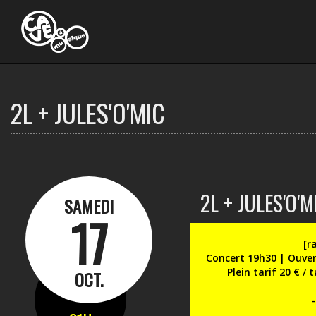
Ouvrir
le
menu
2L + JULES'O'MIC
2L + JULES'O'M
SAMEDI
17
[r
Concert 19h30 | Ouver
Plein tarif 20 € / 
OCT.
-