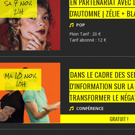
7 nov.
EN PARTENARIAT AVEC 
Sa
21H
D'AUTOMNE | ZÉLIE + B
POP
Plein Tarif : 20 €
Tarif abonné : 12 €
10 nov.
DANS LE CADRE DES S
Ma
10H
D'INFORMATION SUR LA
TRANSFORMER LE NÉGAT
CONFÉRENCE
GRATUIT !