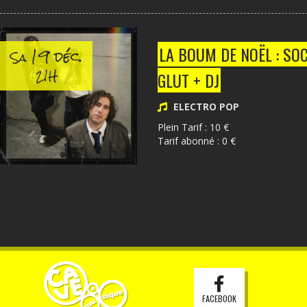
19 déc.
LA BOUM DE NOËL : SO
Sa
21H
GLUT + DJ
ELECTRO POP
Plein Tarif : 10 €
Tarif abonné : 0 €
FACEBOOK