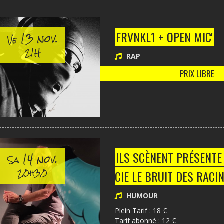
13 nov.
FRVNKL1 + OPEN MIC'
Ve
21H
RAP
PRIX LIBRE
14 nov.
ILS SCÈNENT PRÉSENTE
Sa
20h30
CIE LE BRUIT DES RACI
HUMOUR
Plein Tarif : 18 €
Tarif abonné : 12 €