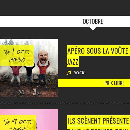
OCTOBRE
1 oct.
APÉRO SOUS LA VOÛTE
Je
19h30
JAZZ
ROCK
PRIX LIBRE
9 oct.
ILS SCÈNENT PRÉSENTE
Ve
20h30