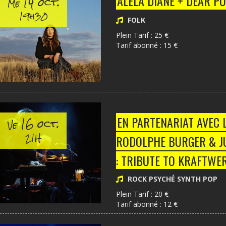
14 oct.
ALELA DIANE + DEAR P
Me
19h30
FOLK
Plein Tarif : 25 €
Tarif abonné : 15 €
16 oct.
EN PARTENARIAT AVEC L
Ve
21H
RODOLPHE BURGER & J
: TRIBUTE TO KRAFTWE
PONTHUS
ROCK PSYCHÉ SYNTH POP
Plein Tarif : 20 €
Tarif abonné : 12 €