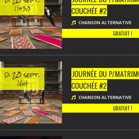
Di
11h30
COUCHÉE #2
CHANSON ALTERNATIVE
GRATUIT !
20 sept.
JOURNÉE DU P/MATRIMO
Di
16H
COUCHÉE #2
CHANSON ALTERNATIVE
GRATUIT !