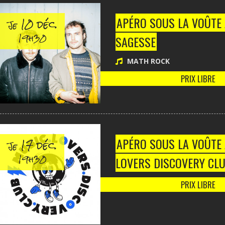
10 déc.
APÉRO SOUS LA VOÛTE
Je
19h30
SAGESSE
MATH ROCK
PRIX LIBRE
17 déc.
APÉRO SOUS LA VOÛTE
Je
19h30
LOVERS DISCOVERY CL
PRIX LIBRE