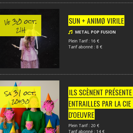
30 oct.
SUN + ANIMØ VIRILE
Ve
21H
METAL POP FUSION
Plein Tarif : 16 €
Tarif abonné : 8 €
31 oct.
ILS SCÈNENT PRÉSENTE 
Sa
20h30
ENTRAILLES PAR LA CIE
D'OEUVRE
Plein Tarif : 20 €
Tarif abonné : 14 €