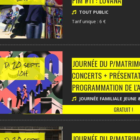
PIM #11 : LOVANA
TOUT PUBLIC
Tarif unique : 6 €
20 sept.
JOURNÉE DU P/MATRIMOI
Di
10H
CONCERTS + PRÉSENTAT
PROGRAMMATION DE L'
JOURNÉE FAMILIALE JEUNE 
GRATUIT !
20 sept.
JOURNÉE DU P/MATRIMO