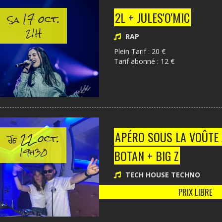
17 oct.
2L + JULES'O'MIC
Sa
21H
RAP
Plein Tarif : 20 €
Tarif abonné : 12 €
22 oct.
APÉRO SOUS LA VOÛTE 
Je
19h30
BOTAN + BIG Z
TECH HOUSE TECHNO
PRIX LIBRE