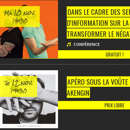
10 nov.
DANS LE CADRE DES S
Ma
14h30
D'INFORMATION SUR LA
TRANSFORMER LE NÉGAT
CONFÉRENCE
GRATUIT !
12 nov.
APÉRO SOUS LA VOÛTE
Je
19h30
AKENGIN
PRIX LIBRE