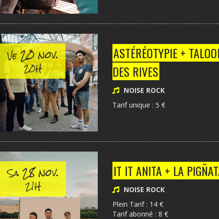
20 nov.
ASTÉRÉOTYPIE + TALOOL
Ve
20H
DES RIVES
NOISE ROCK
Tarif unique : 5 €
28 nov.
IT IT ANITA + LA PIGÑA
Sa
21H
NOISE ROCK
Plein Tarif : 14 €
Tarif abonné : 8 €