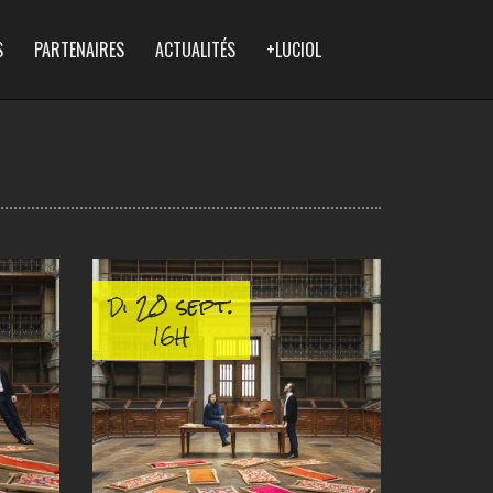
S
PARTENAIRES
ACTUALITÉS
+LUCIOL
20 sept.
Di
16H