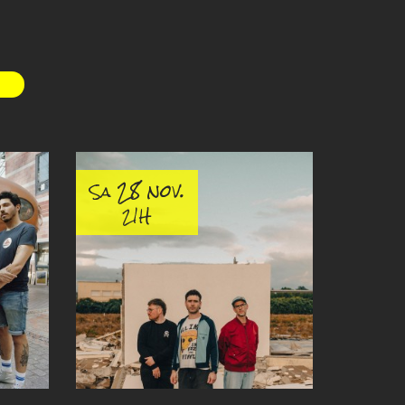
28 nov.
Sa
21H