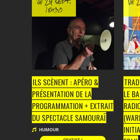
24 sept.
2
Je
Ve
18h30
ILS SCÈNENT : APÉRO &
TRAD
PRÉSENTATION DE LA
LE BA
PROGRAMMATION + EXTRAIT
RADIO
DU SPECTACLE SAMOURAÏ
(WARM
INITI
HUMOUR