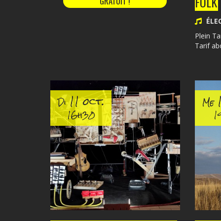
FOLK
GRATUIT !
ÉLE
Plein Tar
Tarif ab
11 oct.
1
Di
Me
16h30
1