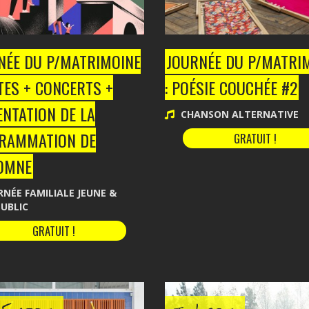
NÉE DU P/MATRIMOINE
JOURNÉE DU P/MATRI
ITES + CONCERTS +
: POÉSIE COUCHÉE #2
NTATION DE LA
CHANSON ALTERNATIVE
RAMMATION DE
GRATUIT !
TOMNE
NÉE FAMILIALE JEUNE &
UBLIC
GRATUIT !