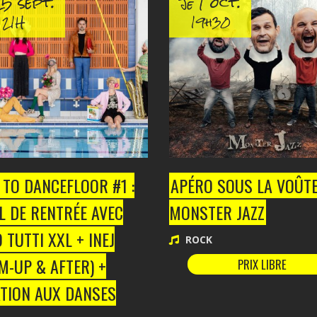
5 sept.
1 oct.
Je
21H
19h30
 TO DANCEFLOOR #1 :
APÉRO SOUS LA VOÛTE
L DE RENTRÉE AVEC
MONSTER JAZZ
 TUTTI XXL + INEJ
ROCK
-UP & AFTER) +
PRIX LIBRE
ATION AUX DANSES