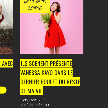
9 oct.
Ve
20h30
 AVEC
ILS SCÈNENT PRÉSENTE
VANESSA KAYO DANS LE
DERNIER BOULET DU RESTE
DE MA VIE
Plein Tarif : 20 €
Tarif abonné : 14 €