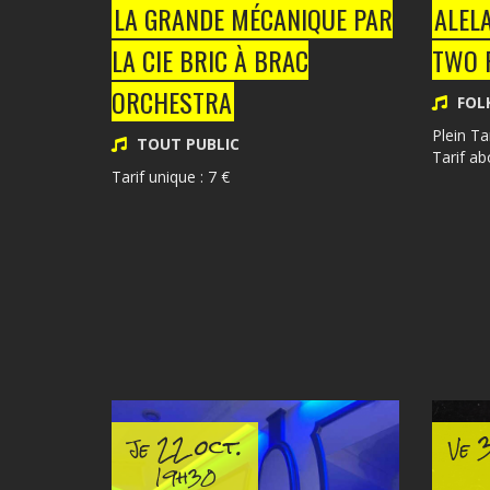
LA GRANDE MÉCANIQUE PAR
ALELA
LA CIE BRIC À BRAC
TWO 
ORCHESTRA
FOL
Plein Tar
TOUT PUBLIC
Tarif ab
Tarif unique : 7 €
22 oct.
3
Je
Ve
19h30