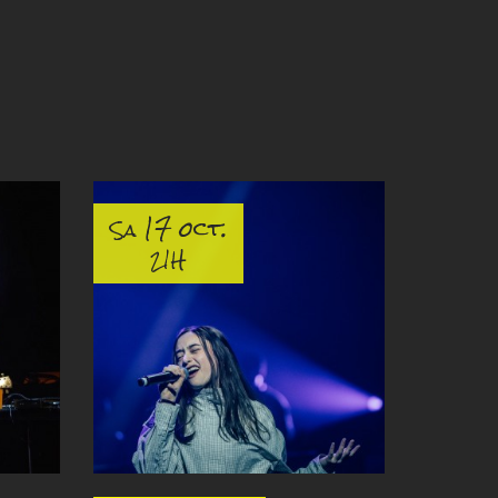
17 oct.
Sa
21H