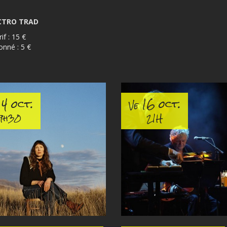
CTRO TRAD
if : 15 €
onné : 5 €
4 oct.
16 oct.
Ve
9h30
21H