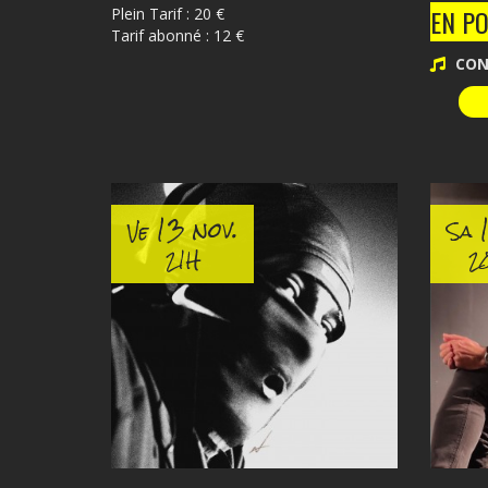
EN PO
Plein Tarif : 20 €
Tarif abonné : 12 €
CON
13 nov.
1
Ve
Sa
21H
2