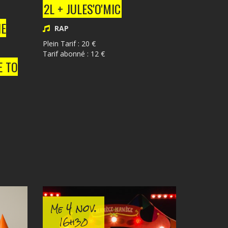
2L + JULES'O'MIC
HE
RAP
Plein Tarif : 20 €
Tarif abonné : 12 €
E TO
4 nov.
Me
16h30