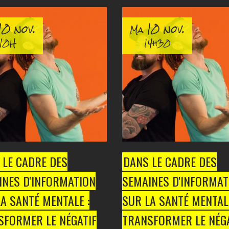
0 nov.
10 nov.
Ma
10H
14h30
 LE CADRE DES
DANS LE CADRE DES
INES D'INFORMATION
SEMAINES D'INFORMAT
A SANTÉ MENTALE :
SUR LA SANTÉ MENTALE
SFORMER LE NÉGATIF
TRANSFORMER LE NÉGA