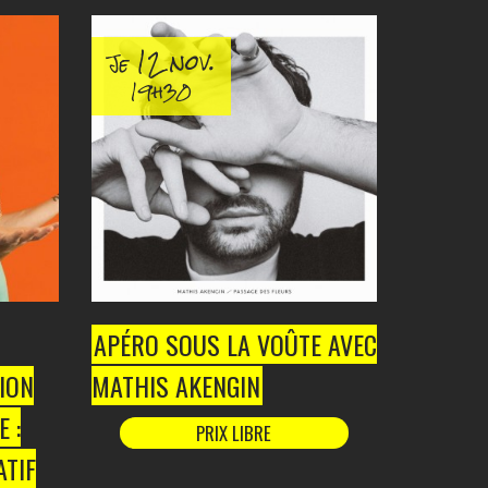
12 nov.
Je
19h30
APÉRO SOUS LA VOÛTE AVEC
ION
MATHIS AKENGIN
 :
PRIX LIBRE
TIF