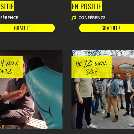
SITIF
EN POSITIF
FÉRENCE
CONFÉRENCE
GRATUIT !
GRATUIT !
4 nov.
20 nov.
Ve
0h30
20H