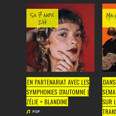
7 nov.
1
Sa
Ma
21H
EN PARTENARIAT AVEC LES
DANS
SYMPHONIES D'AUTOMNE |
SEMA
ZÉLIE + BLANDINE
SUR L
TRAN
POP