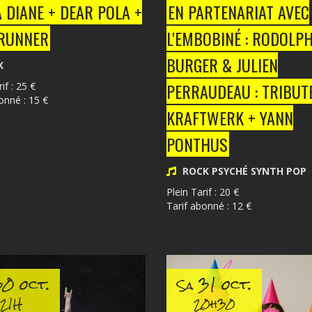
 DIANE + DEAR POLA +
EN PARTENARIAT AVEC
RUNNER
L'EMBOBINÉ : RODOLP
BURGER & JULIEN
K
PERRAUDEAU : TRIBUT
if : 25 €
onné : 15 €
KRAFTWERK + YANN
PONTHUS
ROCK PSYCHÉ SYNTH POP
Plein Tarif : 20 €
Tarif abonné : 12 €
0 oct.
31 oct.
Sa
21H
20h30